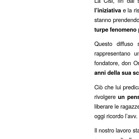
La Cisl, fin da
l’iniziativa
e la ri
stanno prendendo 
turpe fenomeno
p
Questo diffuso 
rappresentano un
fondatore, don O
anni della sua 
Ciò che lui predic
rivolgere
un pens
liberare le ragazze
oggi ricordo l’avv
Il nostro lavoro s