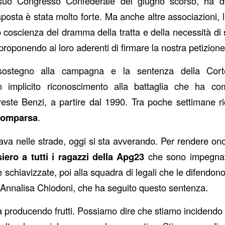
l suo Congresso Confederale del giugno scorso, ha 
sposta è stata molto forte. Ma anche altre associazioni, l
coscienza del dramma della tratta e della necessità di
roponendo ai loro aderenti di firmare la nostra petizione
sostegno alla campagna e la sentenza della Cor
 implicito riconoscimento alla battaglia che ha com
reste Benzi, a partire dal 1990. Tra poche settimane 
scomparsa
.
ava nelle strade, oggi si sta avverando. Per rendere onor
iero a tutti i ragazzi della Apg23
che sono impegnati
 schiavizzate, poi alla squadra di legali che le difendono 
. Annalisa Chiodoni, che ha seguito questo sentenza.
ta producendo frutti. Possiamo dire che stiamo incidendo