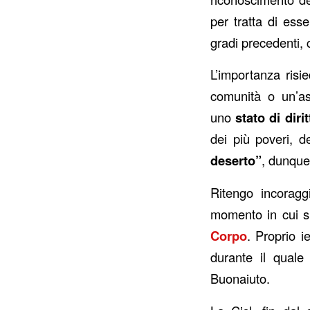
per tratta di ess
gradi precedenti, 
L’importanza risi
comunità o un’a
uno
stato di dirit
dei più poveri, d
deserto”
, dunque
Ritengo incoragg
momento in cui s
Corpo
. Proprio i
durante il quale
Buonaiuto.