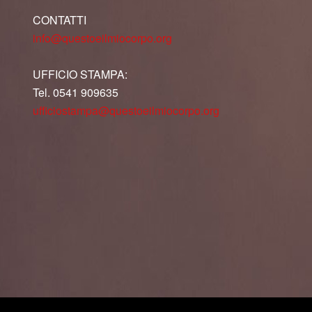
CONTATTI
info@questoeilmiocorpo.org
UFFICIO STAMPA:
Tel. 0541 909635
ufficiostampa@questoeilmiocorpo.org