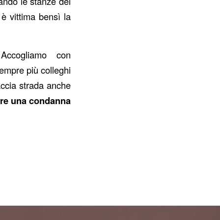
ando le stanze dei
 è vittima bensì la
 Accogliamo con
empre più colleghi
accia strada anche
ere una condanna