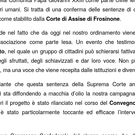
eri umani. Si tratta di una conferma delle sentenze d
come stabilito dalla
Corte di Assise di Frosinone
.
ede nel fatto che da oggi nel nostro ordinamento vien
ssociazione come parte lesa. Un evento che testimo
to
, nel quale un gruppo di cittadini può schierarsi fatti
egli sfruttati, degli schiavizzati e dar loro voce. Non
, ma una voce che viene recepita dalle istituzioni e dive
iante che questa sentenza della Suprema Corte arr
i sta diffondendo a macchia d’olio la nostra campagn
eri il progetto è stato rilanciato nel corso del
Convegno 
 è stato particolarmente toccante ed efficace l’inter