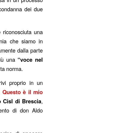
i condanna dei due
e riconosciuta una
nia che siamo in
vamente dalla parte
 più una
“voce nel
nta norma.
ivi proprio in un
a
Questo è il mio
Cisl di Brescia
,
vento di don Aldo