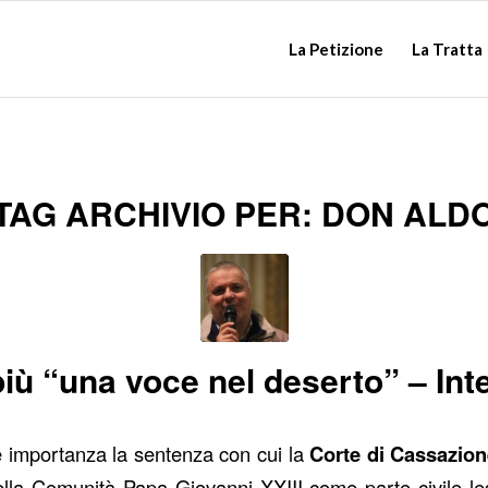
La Petizione
La Tratta
TAG ARCHIVIO PER:
DON ALD
iù “una voce nel deserto” – Inter
 importanza la sentenza con cui la
Corte di Cassazio
lla Comunità Papa Giovanni XXIII come parte civile l