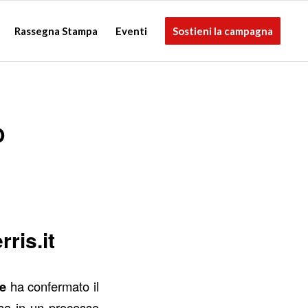
Rassegna Stampa
Eventi
Sostieni la campagna
O
ris.it
ne
ha confermato il
esa in un processo