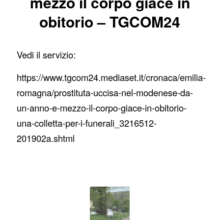
mezzo il corpo giace in
obitorio – TGCOM24
Vedi il servizio:
https://www.tgcom24.mediaset.it/cronaca/emilia-
romagna/prostituta-uccisa-nel-modenese-da-
un-anno-e-mezzo-il-corpo-giace-in-obitorio-
una-colletta-per-i-funerali_3216512-
201902a.shtml