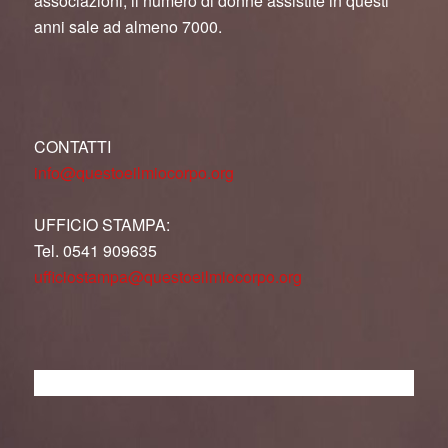
associazioni, il numero di donne assistite in questi
anni sale ad almeno 7000.
CONTATTI
info@questoeilmiocorpo.org
UFFICIO STAMPA:
Tel. 0541 909635
ufficiostampa@questoeilmiocorpo.org