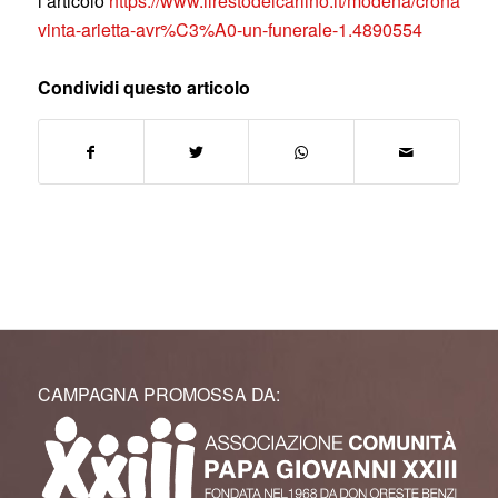
l’articolo
https://www.ilrestodelcarlino.it/modena/cronaca/ba
vinta-arietta-avr%C3%A0-un-funerale-1.4890554
Condividi questo articolo
CAMPAGNA PROMOSSA DA: