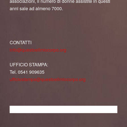
associazioni, il numero di donne assistite in questi
anni sale ad almeno 7000.
CONTATTI
info@questoeilmiocorpo.org
UFFICIO STAMPA:
Tel. 0541 909635
ufficiostampa@questoeilmiocorpo.org