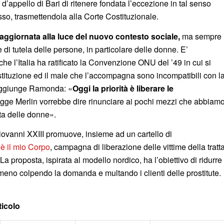
d’appello di Bari di ritenere fondata l’eccezione in tal senso
sso, trasmettendola alla Corte Costituzionale.
aggiornata alla luce del nuovo contesto sociale,
ma sempre
 di tutela delle persone, in particolare delle donne. E’
he l’Italia ha ratificato la Convenzione ONU del ’49 in cui si
ostituzione ed il male che l’accompagna sono incompatibili con l
aggiunge Ramonda: «
Oggi la priorità è liberare le
legge Merlin vorrebbe dire rinunciare ai pochi mezzi che abbiam
tta delle donne».
vanni XXIII promuove, insieme ad un cartello di
è il mio Corpo
, campagna di liberazione delle vittime della tratt
 La proposta, ispirata al modello nordico, ha l’obiettivo di ridurre
meno colpendo la domanda e multando i clienti delle prostitute.
ticolo