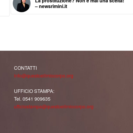
La prostituzione? Non è mai una scelta!
– newsrimini.it
CONTATTI
info@questoeilmiocorpo.org
UFFICIO STAMPA:
Tel. 0541 909635
ufficiostampa@questoeilmiocorpo.org