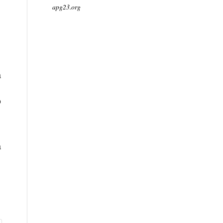
apg23.org
a
o
a