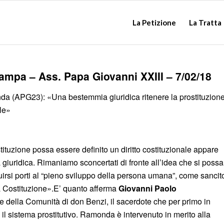
La Petizione
La Tratta
mpa – Ass. Papa Giovanni XXIII – 7/02/18
da (APG23): «Una bestemmia giuridica ritenere la prostituzion
ale»
tituzione possa essere definito un diritto costituzionale appare
iuridica. Rimaniamo sconcertati di fronte all’idea che si possa
uirsi porti al “pieno sviluppo della persona umana”, come sancit
tra Costituzione».E’ quanto afferma
Giovanni Paolo
e della Comunità di don Benzi, il sacerdote che per primo in
ro il sistema prostitutivo. Ramonda è intervenuto in merito alla