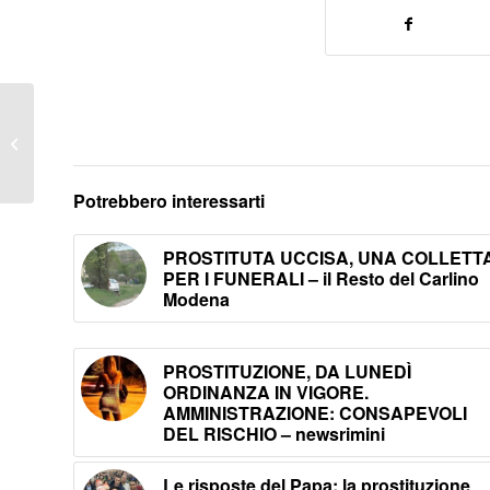
Una fiaccolata per
liberare le schiave –
Apg23
Potrebbero interessarti
PROSTITUTA UCCISA, UNA COLLETT
PER I FUNERALI – il Resto del Carlino
Modena
PROSTITUZIONE, DA LUNEDÌ
ORDINANZA IN VIGORE.
AMMINISTRAZIONE: CONSAPEVOLI
DEL RISCHIO – newsrimini
Le risposte del Papa: la prostituzione