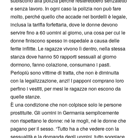
subiscono alla polizia perché resterebbero senzatetto
e senza lavoro. In ogni caso la polizia non può fare
molto, perché quello che accade nei bordelli è legale,
inclusa la tariffa forfettaria, dove le donne devono
servire fino a 60 uomini al giorno, una cosa per cui le
donne finiscono spesso in ospedale a causa delle
ferite inflitte. Le ragazze vivono lì dentro, nella stessa
stanza dove hanno 50 rapporti sessuali al giorno
dormono, fanno colazione, consumano i pasti.
Perlopiù sono vittime di tratta, che non è diminuita
con la legalizzazione, anzi! I papponi comprano loro
perfino i vestiti, per mesi le ragazze non escono da
quelle stanze.
È una condizione che non colpisce solo le persone
prostituite. Gli uomini in Germania semplicemente
non rispettano le donne: né le mogli, né le donne che
pagano per il sesso. “Tutto ha a che vedere con la
sessualità e la domanda degli uomini, tutto soggiace