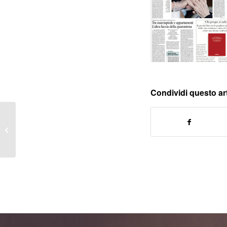
Condividi questo ar
Dopo la prostituzione,
«Ecco il mio sogno» –
18 Aprile 2020 –...