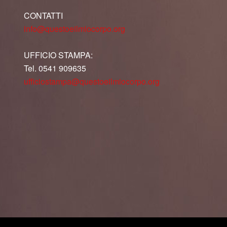
CONTATTI
info@questoeilmiocorpo.org
UFFICIO STAMPA:
Tel. 0541 909635
ufficiostampa@questoeilmiocorpo.org