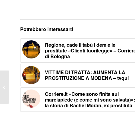
Potrebbero interessarti
Regione, cade il tabù I dem e le
prostitute «Clienti fuorilegge» – Corrier
di Bologna
VITTIME DI TRATTA: AUMENTA LA
PROSTITUZIONE A MODENA – tvqui
Giornata internazionale
di preghiera e
riflessione contro la
Corriere.it «Come sono finita sul
tratta di esseri...
marciapiede (e come mi sono salvata)»:
la storia di Rachel Moran, ex prostituta