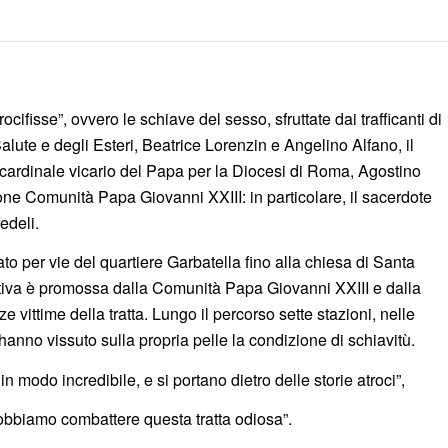
cifisse”, ovvero le schiave del sesso, sfruttate dai trafficanti di
la Salute e degli Esteri, Beatrice Lorenzin e Angelino Alfano, il
 cardinale vicario del Papa per la Diocesi di Roma, Agostino
ione Comunità Papa Giovanni XXIII: in particolare, il sacerdote
edeli.
to per vie del quartiere Garbatella fino alla chiesa di Santa
ativa è promossa dalla Comunità Papa Giovanni XXIII e dalla
 vittime della tratta. Lungo il percorso sette stazioni, nelle
anno vissuto sulla propria pelle la condizione di schiavitù.
n modo incredibile, e si portano dietro delle storie atroci”,
“Dobbiamo combattere questa tratta odiosa”.