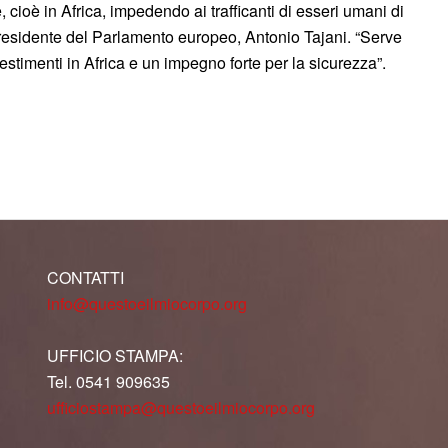
 cioè in Africa, impedendo ai trafficanti di esseri umani di
l presidente del Parlamento europeo, Antonio Tajani. “Serve
stimenti in Africa e un impegno forte per la sicurezza”.
CONTATTI
info@questoeilmiocorpo.org
UFFICIO STAMPA:
Tel. 0541 909635
ufficiostampa@questoeilmiocorpo.org