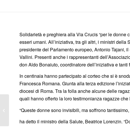
Solidarietà e preghiera alla Via Crucis “per le donne cro
esseri umani. All’iniziativa, tra gli altri, i ministri del
presidente del Parlamento europeo, Antonio Tajani, il
Vallini. Presenti anche i rappresentanti dell’Associaz
don Aldo Bonaiuto, coordinatore dell’iniziativa e tanti f
In centinaia hanno partecipato al corteo che si è snoda
Francesca Romana. Giunta alla terza edizione l’inizi
diocesi di Roma. Tra la folla anche alcune delle ragazze
quali hanno offerto la loro testimonianza ragazze che h
PROSTITUZIONE, A
VISERBA 10.000
“Queste donne sono invisibili, ma soffrono tantissimo, i
EURO PER RAGAZZA
E CLIENTE
ha detto il ministro della Salute, Beatrice Lorenzin. 