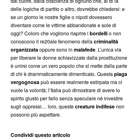
dal cuore, dalla coscienza di ognuno che, al di là
delle logiche di partito o altro, dovrebbe chiedersi: e
se un giorno le nostre figlie o nipoti dovessero
diventare come le vittime abbandonate e sole di
oggi? Coloro che vogliono riaprire i
bordelli
o non
conoscono il re20ale fenomeno della
criminalità
organizzata
oppure sono in
malafede
. L’unica via
per liberare le donne schiavizzate dalla prostituzione
è unirsi come un vero popolo che sì mette dalla parte
di chi è drammaticamente dimenticato. Questa
piaga
vergognosa
può essere realmente estirpata ma ci
vuole la volontà; l’Italia può dimostrare di avere lo
spirito giusto per farlo senza speculare né investire
sugli oppressi… loro, queste
creature indifese
non
possono più aspettare.
Condividi questo articolo