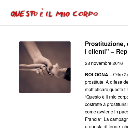
Prostituzione,
i clienti” – Rep
28 novembre 2016
BOLOGNA
– Oltre 24
prostitute. A difesa d
moltiplicare queste 
“Questo è il mio corp
costrette a prostituirs
come avviene in paesi
Francia”. La campagn
proposta di legge, ch