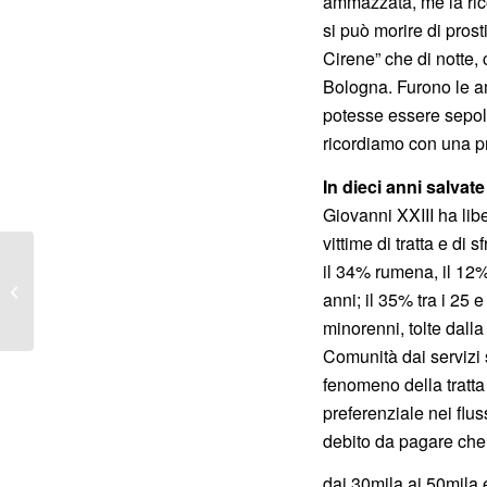
ammazzata, me la rico
si può morire di prost
Cirene” che di notte, 
Bologna. Furono le am
potesse essere sepol
ricordiamo con una p
In dieci anni salvate
Giovanni XXIII ha li
vittime di tratta e di
Presentata a Bologna la
il 34% rumena, il 12% 
campagna contro la
anni; il 35% tra i 25
domanda del sesso a
minorenni, tolte dalla 
pagamento
Comunità dai servizi 
fenomeno della tratta
preferenziale nei flus
debito da pagare che
dai 30mila ai 50mila e