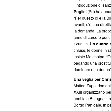
l’introduzione di sanz
Puglisi
(Pd) ha annun
“Per questo io e la B
avanti, c’è una diret
la domanda. La propo
anno di carcere per chi
120mila.
Un quarto 
chiuse, le donne in s
insiste Malaspina. “Oc
pagando una prostitut
dominare una donna”
Una veglia per Chris
Matteo Zuppi domani s
XXIII organizzano per
anni fa a Bologna. La 
Borgo Panigale, in pe