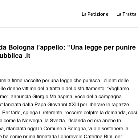
La Petizione
La Tratta
 da Bologna l’appello: “Una legge per punire
ubblica .it
mila firme raccolte per una legge che punisca i clienti delle
elle donne vittime della tratta e dello sfruttamento. “Vogliamo
firme”, annuncia Giorgio Malaspina, voce della campagna
o” lanciata dalla Papa Giovanni XXIII per liberare le ragazze
i. Per farlo, spiega il referente, “occorre colpire la domanda, così
 come la Norvegia, la Svezia, l’Islanda ed ora anche in
a, rilanciata oggi in Comune a Bologna, vuole sostenere la
e ha come prima firmataria l’onorevole Caterina Bini, per