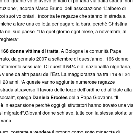
rdo, quante volte avevo tentato di portarla via dalla strada, non
ituzione”, ricorda Marco Bruno, dell’associazione “L’albero di
coi suoi volontari, incontra le ragazze che stanno in strada a
iche a fare una colletta per pagare la bara, perchè Christina
ta nel suo paese. “Da quel giorno ogni mese, a novembre, al
reghiera”.
 166 donne vittime di tratta
. A Bologna la comunità Papa
berato, da gennaio 2007 a settembre di quest’anno, 166 donne
 sfruttamento sessuale. Di quest il 54% è di nazionalità nigeriana,
viene da altri paesi dell’Est. La maggioranza ha tra i 19 e i 24
 e i 28 anni. “A queste vanno aggiunte numerose ragazze
strada attraverso il lavoro delle forze dell’ordine ed affidate alla
sociali”, spiega
Daniela Ercoles
della Papa Giovanni. “Il
 è in espansione perchè oggi gli sfruttatori hanno trovato una vi
si migratori”.Giovani donne schiave, tutte con la stessa storia: u
 varia
uro, costrette a vendere il proprio corpo sotto minaccia di