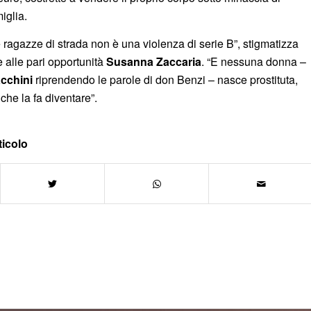
miglia.
e ragazze di strada non è una violenza di serie B”, stigmatizza
 alle pari opportunità
Susanna Zaccaria
. “E nessuna donna –
acchini
riprendendo le parole di don Benzi – nasce prostituta,
he la fa diventare”.
ticolo