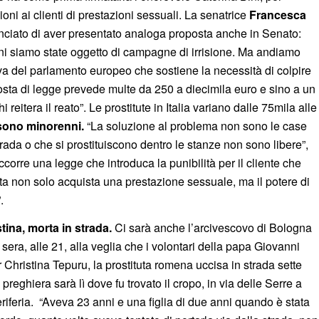
ioni ai clienti di prestazioni sessuali. La senatrice
Francesca
ciato di aver presentato analoga proposta anche in Senato:
ini siamo state oggetto di campagne di irrisione. Ma andiamo
tiva del parlamento europeo che sostiene la necessità di colpire
sta di legge prevede multe da 250 a diecimila euro e sino a un
 reitera il reato”. Le prostitute in Italia variano dalle 75mila alle
sono minorenni.
“La soluzione al problema non sono le case
trada o che si prostituiscono dentro le stanze non sono libere”,
corre una legge che introduca la punibilità per il cliente che
a non solo acquista una prestazione sessuale, ma il potere di
.
tina, morta in strada.
Ci sarà anche l’arcivescovo di Bologna
era, alle 21, alla veglia che i volontari della papa Giovanni
 Christina Tepuru, la prostituta romena uccisa in strada sette
preghiera sarà lì dove fu trovato il cropo, in via delle Serre a
riferia. “Aveva 23 anni e una figlia di due anni quando è stata